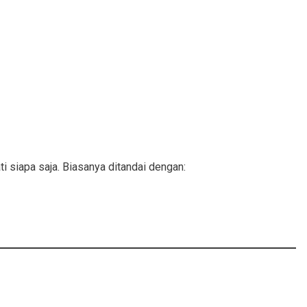
i siapa saja. Biasanya ditandai dengan: