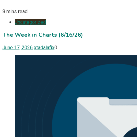
8 mins read
Uncategorized
The Week in Charts (6/16/26)
June 17, 2026
xtadalafix
0